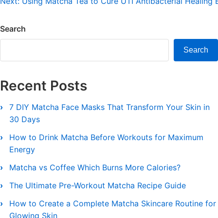
Next:
Using Matcha Tea to Cure UTI Antibacterial Healing 
navigation
Search
Search
Recent Posts
7 DIY Matcha Face Masks That Transform Your Skin in
30 Days
How to Drink Matcha Before Workouts for Maximum
Energy
Matcha vs Coffee Which Burns More Calories?
The Ultimate Pre-Workout Matcha Recipe Guide
How to Create a Complete Matcha Skincare Routine for
Glowing Skin